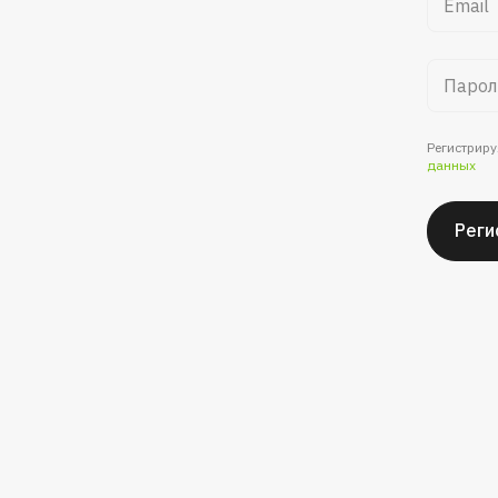
Регистриру
данных
Реги