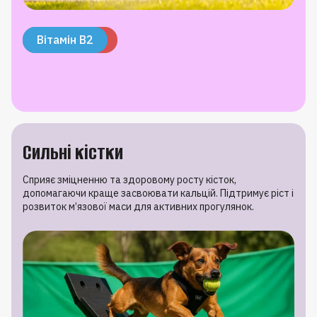
Вітамін E
Олія лосося
Біотин
Цинк
Вітамін B2
Сильні кістки
Сприяє зміцненню та здоровому росту кісток,
допомагаючи краще засвоювати кальцій. Підтримує ріст і
розвиток м’язової маси для активних прогулянок.