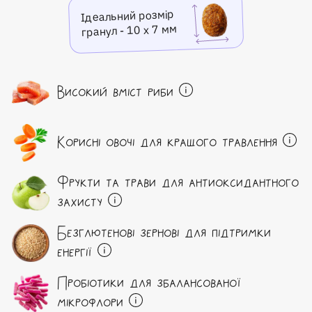
Ідеальний розмір
гранул - 10 х 7 мм
Високий вміст риби
Корисні овочі для кращого травлення
Фрукти та трави для антиоксидантного
захисту
Безглютенові зернові для підтримки
енергії
Пробіотики для збалансованої
мікрофлори