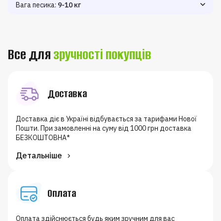
Вага песика:
9-10 кг
Зниження ваги
Підтримання ваги
Набір ваги
110
130
170
Все для
зручності покупців
Доставка
Доставка діє в Україні відбувається за тарифами Нової
Пошти. При замовленні на суму від 1000 грн доставка
БЕЗКОШТОВНА*
Детальніше
Оплата
Оплата здійснюється будь яким зручним для вас