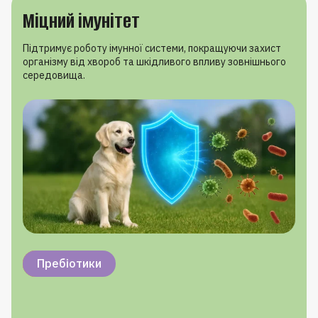
Міцний імунітет
Підтримує роботу імунної системи, покращуючи захист
організму від хвороб та шкідливого впливу зовнішнього
середовища.
Вітамін A
Вітамін C
Цинк
Селен
Пребіотики