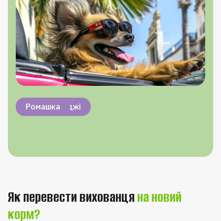
Вітамін B1
Вітамін B6
Омега-3
Пивні дріжджі
Ромашка
Як перевести вихованця
на новий
корм?