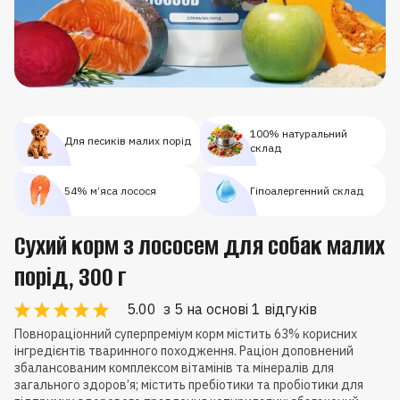
100% натуральний
Для песиків малих порід
склад
54% м’яса лосося
Гіпоалергенний склад
Сухий корм з лососем для собак малих
порід, 300 г
5.00
з 5 на основі 1 відгуків
Повнораціонний суперпреміум корм містить 63% корисних
інгредієнтів тваринного походження. Раціон доповнений
збалансованим комплексом вітамінів та мінералів для
загального здоров’я; містить пребіотики та пробіотики для