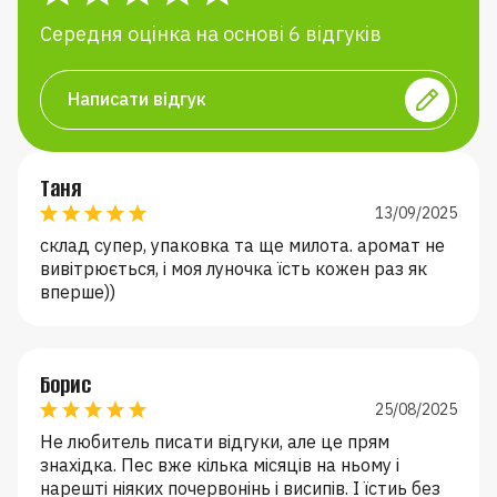
Середня оцінка на основі 6 відгуків
Написати відгук
Н
Таня
13/09/2025
склад супер, упаковка та ще милота. аромат не
вивітрюється, і моя луночка їсть кожен раз як
вперше))
Борис
25/08/2025
Не любитель писати відгуки, але це прям
знахідка. Пес вже кілька місяців на ньому і
нарешті ніяких почервонінь і висипів. І їстиь без