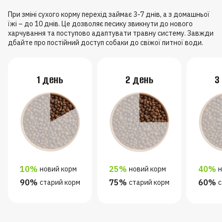
При зміні сухого корму перехід займає 3-7 днів, а з домашньої
їжі – до 10 днів. Це дозволяє песику звикнути до нового
харчування та поступово адаптувати травну систему. Завжди
дбайте про постійний доступ собаки до свіжої питної води.
1 день
2 день
3
10%
25%
40%
новий корм
новий корм
н
90%
75%
60%
старий корм
старий корм
с