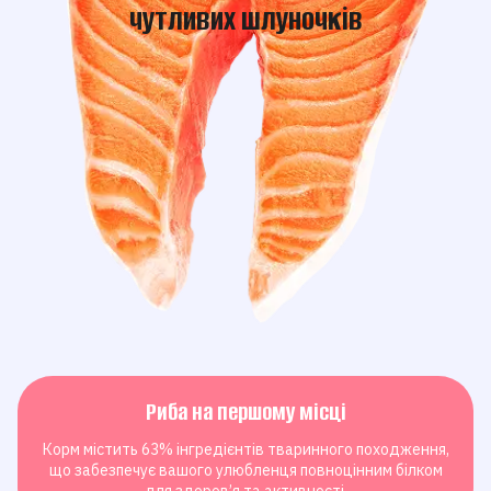
чутливих шлуночків
Риба на першому місці
Корм містить
63
% інгредієнтів тваринного походження,
що забезпечує вашого улюбленця повноцінним білком
для здоров’я та активності.