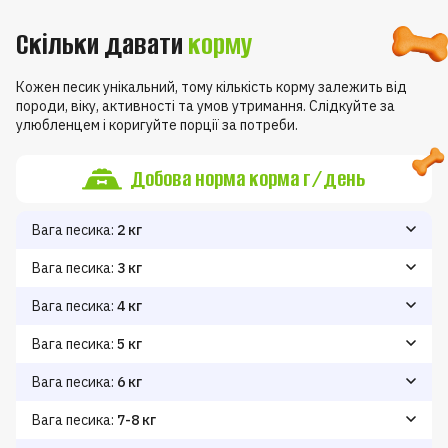
Скільки давати
корму
Кожен песик унікальний, тому кількість корму залежить від
породи, віку, активності та умов утримання. Слідкуйте за
улюбленцем і коригуйте порції за потреби.
Добова норма корма г/день
Вага песика:
2 кг
Зниження ваги
Підтримання ваги
Набір ваги
40
60
70
Вага песика:
3 кг
Зниження ваги
Підтримання ваги
Набір ваги
50
70
80
Вага песика:
4 кг
Зниження ваги
Підтримання ваги
Набір ваги
100
60
80
Вага песика:
5 кг
Зниження ваги
Підтримання ваги
Набір ваги
110
70
90
Вага песика:
6 кг
Зниження ваги
Підтримання ваги
Набір ваги
100
120
80
Вага песика:
7-8 кг
Зниження ваги
Підтримання ваги
Набір ваги
110
140
90