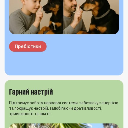
Вітамін C
Селен
Вітамін E
Омега-3
Пребіотики
Гарний настрій
Підтримує роботу нервової системи, забезпечує енергією
та покращує настрій, запобігаючи дратівливості,
тривожності та апатії.