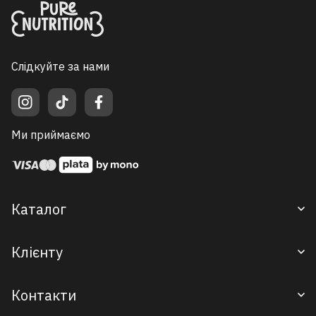
Слідкуйте за нами
Ми приймаємо
Каталог
Корм для великих порід
Клієнту
Корм для малих порід
Дегустаційні сети
Доставка / Оплата / Повернення
Контакти
Смаколики
Контакти