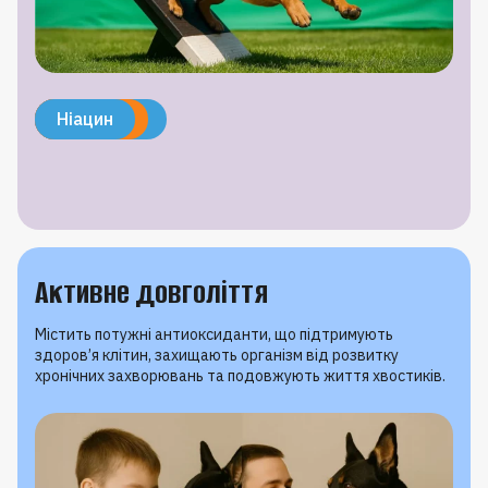
Кальцій
Фосфор
Вітамін D3
Протеїн
Ніацин
Активне довголіття
Містить потужні антиоксиданти, що підтримують
здоров’я клітин, захищають організм від розвитку
хронічних захворювань та подовжують життя хвостиків.