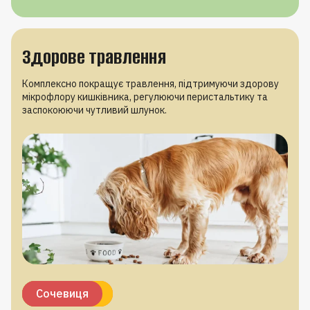
Здорове травлення
Комплексно покращує травлення, підтримуючи здорову
мікрофлору кишківника, регулюючи перистальтику та
заспокоюючи чутливий шлунок.
Пробіотики
Пребіотики
Псиліум
Ромашка
Сочевиця