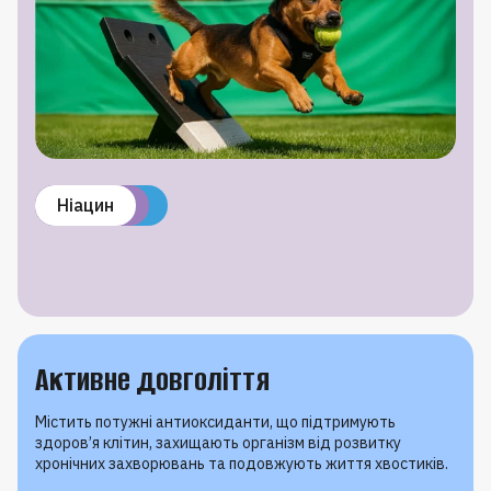
Кальцій
Фосфор
Вітамін D3
Протеїн
Ніацин
Активне довголіття
Містить потужні антиоксиданти, що підтримують
здоров’я клітин, захищають організм від розвитку
хронічних захворювань та подовжують життя хвостиків.