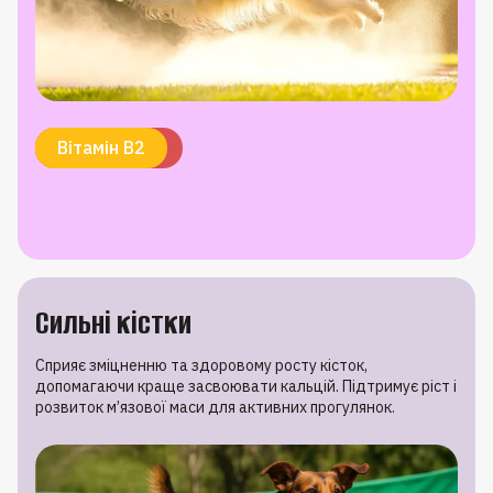
Вітамін E
Олія лосося
Біотин
Цинк
Вітамін B2
Сильні кістки
Сприяє зміцненню та здоровому росту кісток,
допомагаючи краще засвоювати кальцій. Підтримує ріст і
розвиток м’язової маси для активних прогулянок.