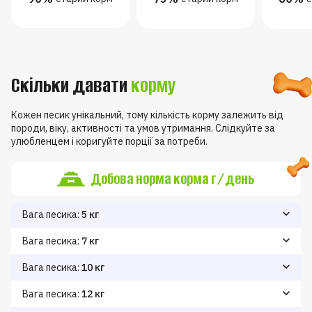
Скільки давати
корму
Кожен песик унікальний, тому кількість корму залежить від
породи, віку, активності та умов утримання. Слідкуйте за
улюбленцем і коригуйте порції за потреби.
Добова норма корма г/день
Вага песика:
5 кг
Зниження ваги
Підтримання ваги
Набір ваги
110
80
90
Вага песика:
7 кг
Зниження ваги
Підтримання ваги
Набір ваги
100
120
140
Вага песика:
10 кг
Зниження ваги
Підтримання ваги
Набір ваги
130
150
170
Вага песика:
12 кг