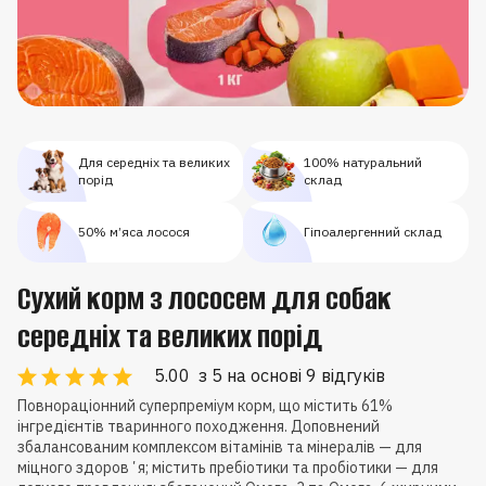
Для середніх та великих
100% натуральний
порід
склад
50% м’яса лосося
Гіпоалергенний склад
Сухий корм з лососем для собак
середніх та великих порід
5.00
з 5 на основі 9 відгуків
Повнораціонний суперпреміум корм, що містить 61%
інгредієнтів тваринного походження. Доповнений
збалансованим комплексом вітамінів та мінералів — для
міцного здоровʼя; містить пребіотики та пробіотики — для