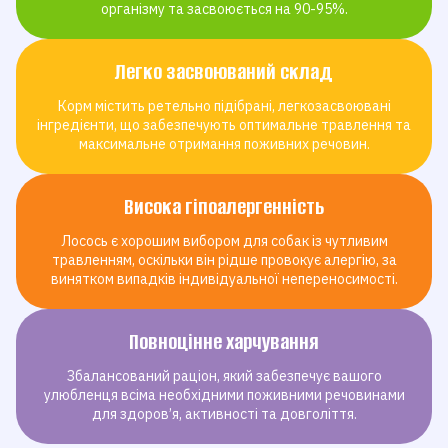
організму та засвоюється на 90-95%.
Легко засвоюваний склад
Корм містить ретельно підібрані, легкозасвоювані
інгредієнти, що забезпечують оптимальне травлення та
максимальне отримання поживних речовин.
Висока гіпоалергенність
Лосось є хорошим вибором для собак із чутливим
травленням, оскільки він рідше провокує алергію, за
винятком випадків індивідуальної непереносимості.
Повноцінне харчування
Збалансований раціон, який забезпечує вашого
улюбленця всіма необхідними поживними речовинами
для здоров’я, активності та довголіття.