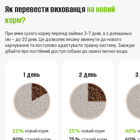
Як перевести вихованця
на новий
корм?
При зміні сухого корму перехід займає 3-7 днів, а з домашньої
їжі – до 10 днів. Це дозволяє песику звикнути до нового
харчування та поступово адаптувати травну систему. Завжди
дбайте про постійний доступ собаки до свіжої питної води.
1 день
2 день
3
10%
25%
40%
новий корм
новий корм
н
90%
75%
60%
старий корм
старий корм
с