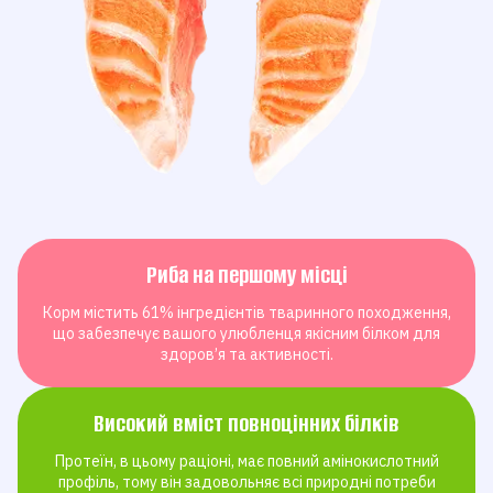
Риба на першому місці
Корм містить 61% інгредієнтів тваринного походження,
що забезпечує вашого улюбленця якісним білком для
здоров’я та активності.
Високий вміст повноцінних білків
Протеїн, в цьому раціоні, має повний амінокислотний
профіль, тому він задовольняє всі природні потреби