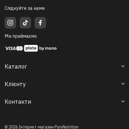
Слідкуйте за нами
Ми приймаємо
Каталог
Корм для великих порід
Клієнту
Корм для малих порід
Дегустаційні сети
Доставка / Оплата / Повернення
Контакти
Смаколики
Контакти
+38 (077) 077 57 00
info@pure-nutrition.com.ua
© 2026 Інтернет-магазин PureNutrition