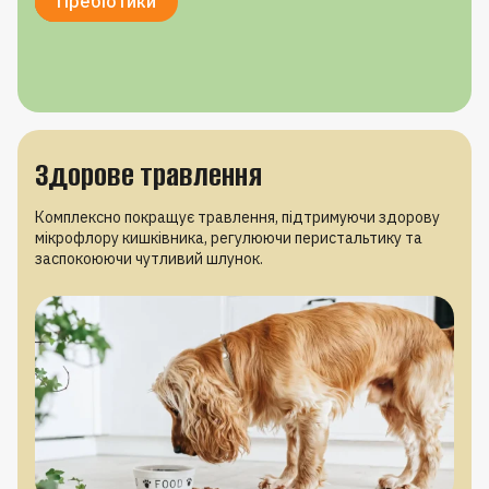
Вітамін A
Вітамін C
Цинк
Селен
Пребіотики
Здорове травлення
Комплексно покращує травлення, підтримуючи здорову
мікрофлору кишківника, регулюючи перистальтику та
заспокоюючи чутливий шлунок.