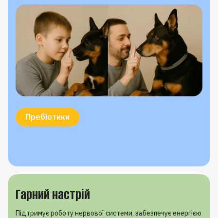
Вітамін C
Селен
Вітамін E
Омега-3
Пребіотики
Гарний настрій
Підтримує роботу нервової системи, забезпечує енергією