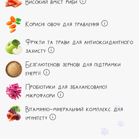
Високий вміст риби
Корисні овочі для травлення
Фрукти та трави для антиоксидантного
захисту
Безглютенові зернові для підтримки
енергії
Пробіотики для збалансованої
мікрофлори
Вітамінно-мінеральний комплекс для
імунітету