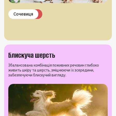
Пробіотики
Пребіотики
Псиліум
Ромашка
Сочевиця
Блискуча шерсть
Збалансована комбінація поживних речовин глибоко
живить шкіру та шерсть, зміцнюючи їх зсередини,
забезпечуючи блискучий вигляду.