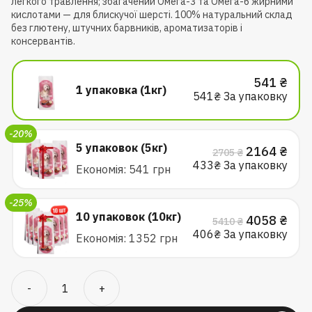
легкого травлення; збагачений Омега-3 та Омега-6 жирними
кислотами — для блискучої шерсті. 100% натуральний склад
без глютену, штучних барвників, ароматизаторів і
консервантів.
541
₴
1 упаковка (1кг)
541
₴ За упаковку
-20%
5 упаковок (5кг)
Оригіналь
Пот
2164
₴
2705
₴
ціна:
ціна
433
₴ За упаковку
Економія: 541 грн
2705 ₴.
216
-25%
10 упаковок (10кг)
Оригіналь
Пот
4058
₴
5410
₴
ціна:
ціна
406
₴ За упаковку
Економія: 1352 грн
5410 ₴.
405
Сухий
-
+
корм
з