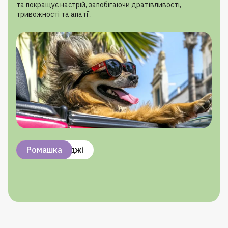
та покращує настрій, запобігаючи дратівливості,
тривожності та апатії.
Вітамін B1
Вітамін B6
Омега-3
Пивні дріжджі
Ромашка