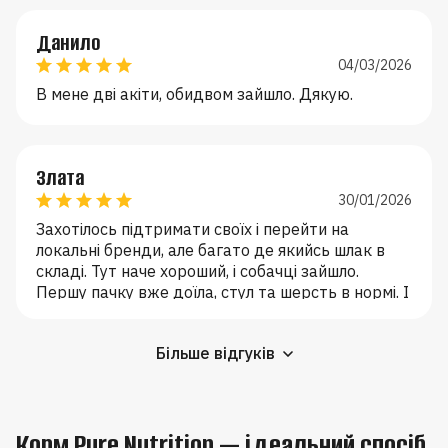
Данило
04/03/2026
В мене дві акіти, обидвом зайшло. Дякую.
Злата
30/01/2026
Захотілось підтримати своїх і перейти на
локальні бренди, але багато де якийсь шлак в
складі. Тут наче хороший, і собачці зайшло.
Першу пачку вже доїла, стул та шерсть в нормі. І
доставляють швидко. Замовила ще.
Більше відгуків
Корм Pure Nutrition — ідеальний спосіб