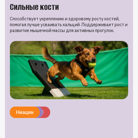
Сильные кости
Способствует укреплению и здоровому росту костей,
помогая лучше усваивать кальций. Поддерживает рост и
развитие мышечной массы для активных прогулок.
Кальций
Фосфор
Витамин D3
Протеин
Ниацин