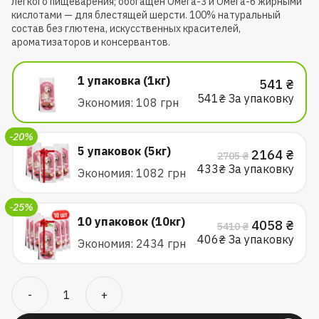
легкого пищеварения; обогащен Омега-3 и Омега-6 жирными
кислотами — для блестящей шерсти. 100% натуральный
состав без глютена, искусственных красителей,
ароматизаторов и консервантов.
1 упаковка (1кг)
541
₴
541
₴ За упаковку
Экономия: 108 грн
-20%
5 упаковок (5кг)
Первонача
Тек
2164
₴
2705
₴
цена
цен
433
₴ За упаковку
Экономия: 1082 грн
составлял
216
2705 ₴.
-25%
10 упаковок (10кг)
Первонача
Тек
4058
₴
5410
₴
цена
цен
406
₴ За упаковку
Экономия: 2434 грн
составлял
405
5410 ₴.
Количество
-
+
товара
Сухой