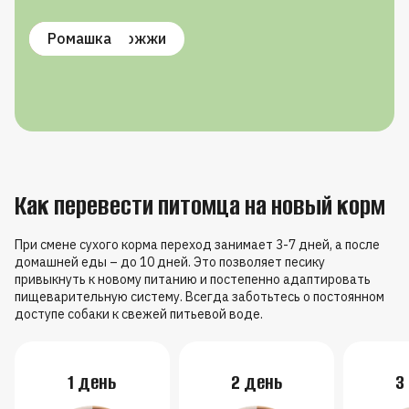
Витамин B1
Витамин B6
Омега-3
Пивные дрожжи
Ромашка
Как перевести питомца на новый корм
При смене сухого корма переход занимает 3-7 дней, а после
домашней еды – до 10 дней. Это позволяет песику
привыкнуть к новому питанию и постепенно адаптировать
пищеварительную систему. Всегда заботьтесь о постоянном
доступе собаки к свежей питьевой воде.
1 день
2 день
3