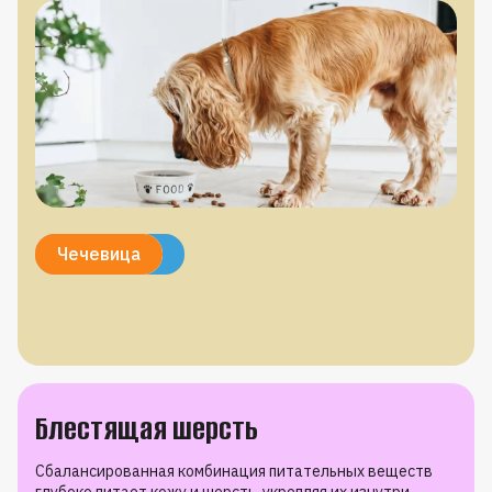
Пробиотики
Пребиотики
Псиллиум
Ромашка
Чечевица
Блестящая шерсть
Сбалансированная комбинация питательных веществ