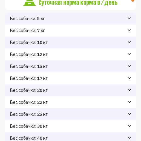
Суточная норма корма в/день
Вес собачки:
5 кг
Снижение веса
Поддержание веса
Набор веса
110
80
90
Вес собачки:
7 кг
Снижение веса
Поддержание веса
Набор веса
100
120
140
Вес собачки:
10 кг
Снижение веса
Поддержание веса
Набор веса
130
150
170
Вес собачки:
12 кг
Снижение веса
Поддержание веса
Набор веса
150
170
210
Вес собачки:
15 кг
Снижение веса
Поддержание веса
Набор веса
170
190
220
Вес собачки:
17 кг
Снижение веса
Поддержание веса
Набор веса
185
220
260
Вес собачки:
20 кг
Снижение веса
Поддержание веса
Набор веса
210
240
270
Вес собачки:
22 кг
Снижение веса
Поддержание веса
Набор веса
230
260
300
Вес собачки:
25 кг
Снижение веса
Поддержание веса
Набор веса
250
280
320
Вес собачки:
30 кг
Снижение веса
Поддержание веса
Набор веса
280
320
360
Вес собачки:
40 кг