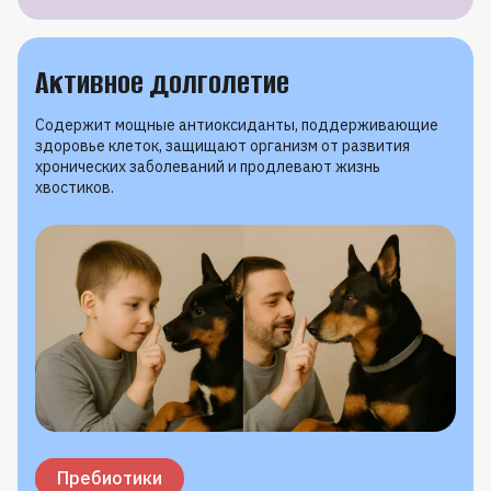
Активное долголетие
Содержит мощные антиоксиданты, поддерживающие
здоровье клеток, защищают организм от развития
хронических заболеваний и продлевают жизнь
хвостиков.
Витамин C
Селен
Витамин E
Омега-3
Пребиотики