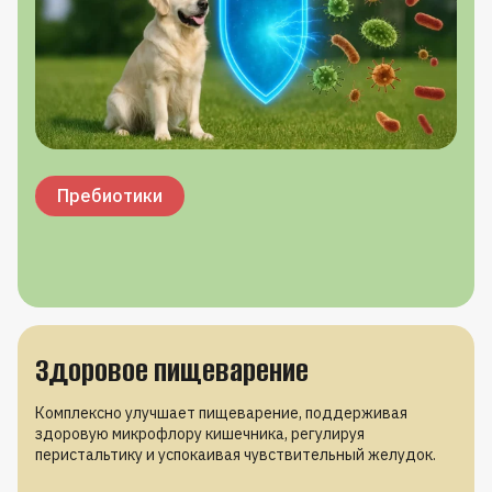
Витамин А
Витамин С
Цинк
Селен
Пребиотики
Здоровое пищеварение
Комплексно улучшает пищеварение, поддерживая
здоровую микрофлору кишечника, регулируя
перистальтику и успокаивая чувствительный желудок.