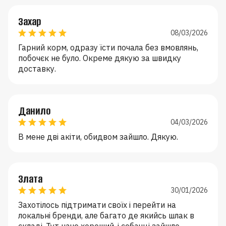
Захар
08/03/2026
Гарний корм, одразу їсти почала без вмовлянь,
побочєк не було. Окреме дякую за швидку
доставку.
Данило
04/03/2026
В мене дві акіти, обидвом зайшло. Дякую.
Злата
30/01/2026
Захотілось підтримати своїх і перейти на
локальні бренди, але багато де якийсь шлак в
складі. Тут наче хороший, і собачці зайшло.