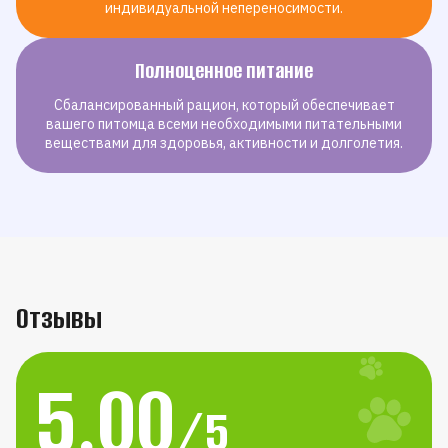
индивидуальной непереносимости.
Полноценное питание
Сбалансированный рацион, который обеспечивает
вашего питомца всеми необходимыми питательными
веществами для здоровья, активности и долголетия.
Отзывы
5.00
/5