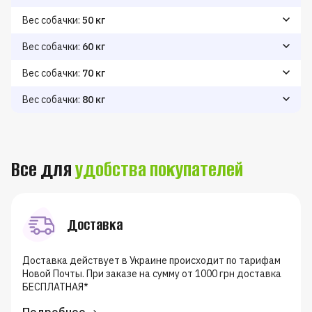
Снижение веса
Поддержание веса
Набор веса
350
390
440
Вес собачки:
50 кг
Снижение веса
Поддержание веса
Набор веса
410
460
570
Вес собачки:
60 кг
Снижение веса
Поддержание веса
Набор веса
470
530
630
Вес собачки:
70 кг
Снижение веса
Поддержание веса
Набор веса
530
590
690
Вес собачки:
80 кг
Снижение веса
Поддержание веса
Набор веса
580
650
740
Все для
удобства покупателей
Доставка
Доставка действует в Украине происходит по тарифам
Новой Почты. При заказе на сумму от 1000 грн доставка
БЕСПЛАТНАЯ*
Подробнее