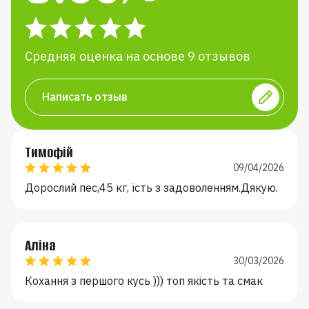
Средняя оценка на основе 9 отзывов
Написать отзыв
Н
Тимофій
09/04/2026
Дорослий пес,45 кг, їсть з задоволенням.Дякую.
Аліна
30/03/2026
Кохання з першого кусь ))) топ якість та смак