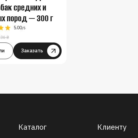
бак средних и
х пород — 300 г
5.00
/5
236
₴
Первоначальная
Текущая
цена
цена:
ли
Заказать
Заказать
составляла
186 ₴.
236 ₴.
Каталог
Клиенту