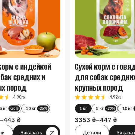
корм с индейкой
Сухой корм с говя
бак средних и
для собак средних
ых пород
крупных пород
4.90
4.92
/5
/5
5 кг
10 кг
1 кг
5 кг
10 кг
-20%
-25%
-20%
–
445
₴
3353
₴
–
447
₴
ли
Заказать
Заказать
Детали
Заказа