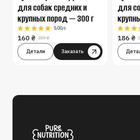
для собак средних и
для со
крупных пород — 300 г
крупны
5.00
/5
160
₴
186
₴
209
₴
Первоначальная
Текущая
цена
цена:
Детали
Заказать
Заказать
Дета
составляла
160 ₴.
209 ₴.