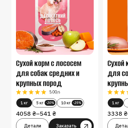
Сухой корм с лососем
Сухой 
для собак средних и
для со
крупных пород
крупн
5.00
/5
1 кг
5 кг
10 кг
1 кг
-20%
-25%
4058
₴
–
541
₴
3338
₴
Детали
Заказать
Заказать
Дета