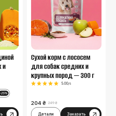
Сухой корм с лососем
диной
для собак средних и
 и
крупных пород — 300 г
5.00
/5
-25%
204
₴
249
₴
Первоначальная
Текущая
цена
цена:
ть
Заказать
Детали
Заказать
Зак
составляла
204 ₴.