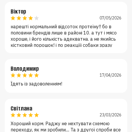
Віктор
07/05/2026
нарешті нормальний відсоток протеїну!! бо в
половини брендів лише в районі 10. а тут і мясо
хороше, і його кількість адекватна. а не якийсь
кістковий порошок! і по реакціїї собаки зразу
видно що корм гарний. ще й свої. але! хотілося б
побільше пачки))
Володимир
17/04/2026
Їдять із задоволенням!
Світлана
23/03/2026
Хороший корм. Раджу не нехтувати схемою
переходу, як ми зробили.... Та з другої спроби все