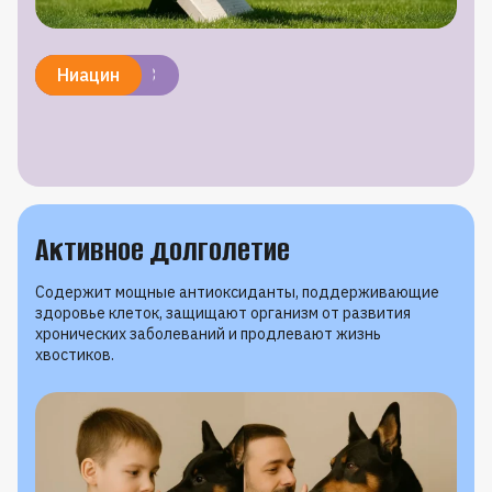
Кальций
Фосфор
Витамин D3
Протеин
Ниацин
Активное долголетие
Содержит мощные антиоксиданты, поддерживающие
здоровье клеток, защищают организм от развития
хронических заболеваний и продлевают жизнь
хвостиков.