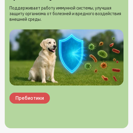
Поддерживает работу иммунной системы, улучшая
защиту организма от болезней и вредного воздействия
внешней среды.
Витамин А
Витамин С
Цинк
Селен
Пребиотики