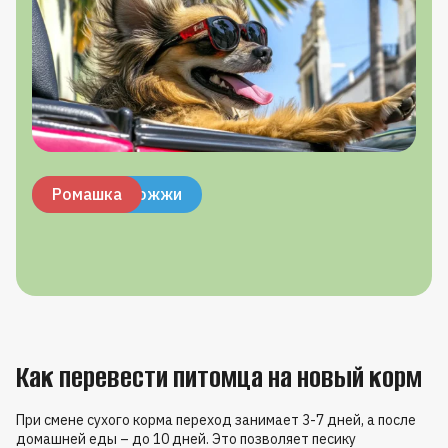
Витамин B1
Витамин B6
Омега-3
Пивные дрожжи
Ромашка
Как перевести питомца на новый корм
При смене сухого корма переход занимает 3-7 дней, а после
домашней еды – до 10 дней. Это позволяет песику