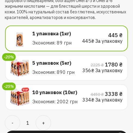
здорового пищеварения; обогащен Омега-3 и Омега-6
жирными кислотами — для блестящей шерсти и здоровой
кожи. 100% натуральный состав без глютена, искусственных
красителей, ароматизаторов и консервантов.
1 упаковка (1кг)
445
₴
445
₴ За упаковку
Экономия: 89 грн
-20%
5 упаковок (5кг)
Первонача
Тек
1780
₴
2225
₴
цена
цен
356
₴ За упаковку
Экономия: 890 грн
составлял
178
2225 ₴.
-25%
10 упаковок (10кг)
Первонача
Тек
3338
₴
4450
₴
цена
цен
334
₴ За упаковку
Экономия: 2002 грн
составлял
333
4450 ₴.
Количество
-
+
товара
Сухой