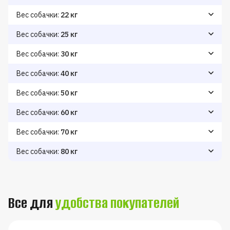
Снижение веса
Поддержание веса
Набор веса
210
240
270
Вес собачки:
22 кг
Снижение веса
Поддержание веса
Набор веса
230
260
300
Вес собачки:
25 кг
Снижение веса
Поддержание веса
Набор веса
250
280
320
Вес собачки:
30 кг
Снижение веса
Поддержание веса
Набор веса
280
320
360
Вес собачки:
40 кг
Снижение веса
Поддержание веса
Набор веса
350
390
440
Вес собачки:
50 кг
Снижение веса
Поддержание веса
Набор веса
410
460
570
Вес собачки:
60 кг
Снижение веса
Поддержание веса
Набор веса
470
530
630
Вес собачки:
70 кг
Снижение веса
Поддержание веса
Набор веса
530
590
690
Вес собачки:
80 кг
Снижение веса
Поддержание веса
Набор веса
580
650
740
Все для
удобства покупателей