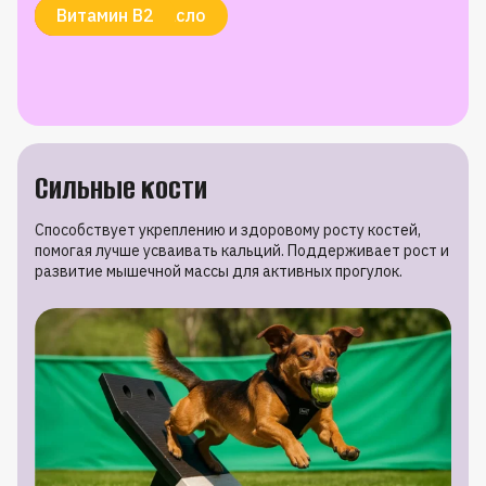
Витамин E
Лососевое масло
Биотин
Цинк
Витамин B2
Сильные кости
Способствует укреплению и здоровому росту костей,
помогая лучше усваивать кальций. Поддерживает рост и
развитие мышечной массы для активных прогулок.