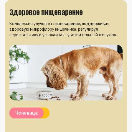
Здоровое пищеварение
Комплексно улучшает пищеварение, поддерживая
здоровую микрофлору кишечника, регулируя
перистальтику и успокаивая чувствительный желудок.
Пробиотики
Пребиотики
Псиллиум
Ромашка
Чечевица