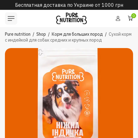
-10% для новых клиентов
0
Pure nutrition
/
Shop
/
Корм для больших пород
/
Сухой корм
с индейкой для собак средних и крупных пород