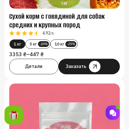
Сухой корм с говядиной для собак
средних и крупных пород
4.92
/5
1 кг
5 кг
10 кг
-20%
-25%
3353
₴
–
447
₴
Детали
Заказать
З