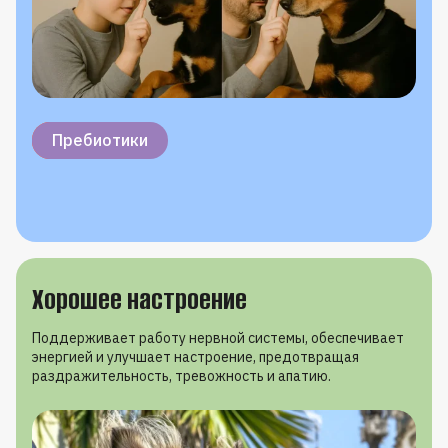
Витамин C
Селен
Витамин E
Омега-3
Пребиотики
Хорошее настроение
Поддерживает работу нервной системы, обеспечивает
энергией и улучшает настроение, предотвращая
раздражительность, тревожность и апатию.