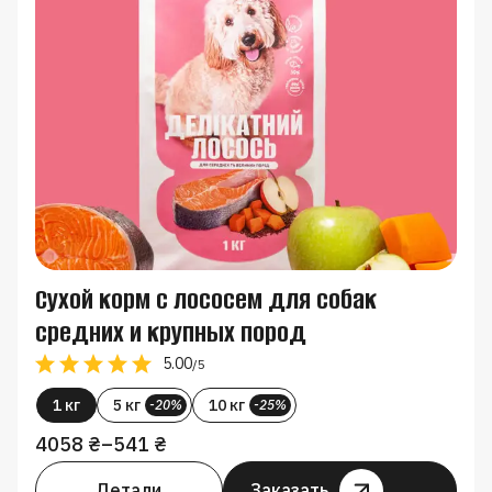
Сухой корм с лососем для собак
средних и крупных пород
5.00
/5
1 кг
5 кг
10 кг
-20%
-25%
4058
₴
–
541
₴
Детали
Заказать
З